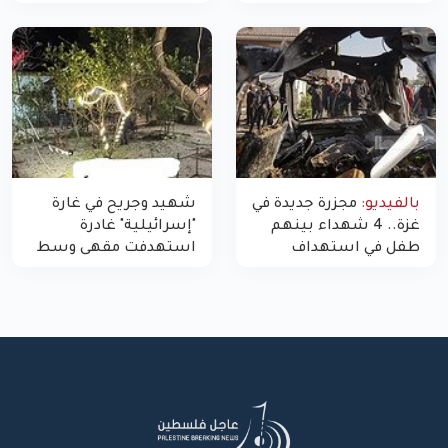
"مسيّرة" للاحتلال شمال
اليوم في غزة إلى 10
غزة
بالفيديو:
مجزرة جديدة في
شهيد وجريح في غارة
غزة.. 4 شهداء بينهم
"إسرائيلية" غادرة
طفل في استهداف
استهدفت مقهى وسط
الاحتلال لمركبة شرطة
غزة
بشارع النفق