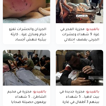
بالفيديو:
مجزرة الفجر في
الجرذان والحشرات تغزو
غزة: 9 شهداء وعشرات
خيام ومنازل غزة.. كارثة
الجرحى بقصف احتلالي
بيئية تنهش أجساد
استهدف شققاً سكنية
النازحين
بالفيديو:
مجزرة جديدة في
بالفيديو:
مجزرة في مخيم
بيت لاهيا.. 5 شهداء
الشاطئ.. 5 شهداء
بينهم 3 أطفال في غارة
يرفعون حصيلة ضحايا