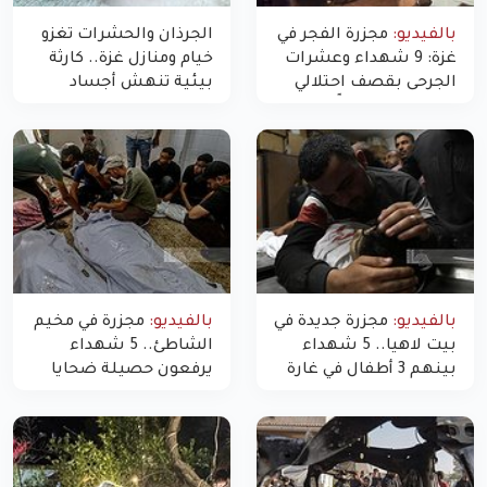
بالفيديو:
مجزرة الفجر في
الجرذان والحشرات تغزو
غزة: 9 شهداء وعشرات
خيام ومنازل غزة.. كارثة
الجرحى بقصف احتلالي
بيئية تنهش أجساد
استهدف شققاً سكنية
النازحين
بالفيديو:
مجزرة جديدة في
بالفيديو:
مجزرة في مخيم
بيت لاهيا.. 5 شهداء
الشاطئ.. 5 شهداء
بينهم 3 أطفال في غارة
يرفعون حصيلة ضحايا
"مسيّرة" للاحتلال شمال
اليوم في غزة إلى 10
غزة