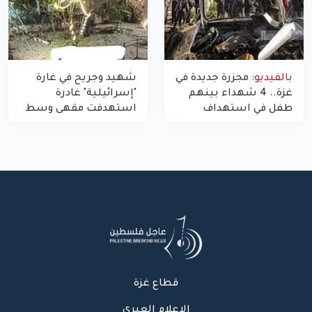
بالفيديو:
مجزرة جديدة في
شهيد وجريح في غارة
غزة.. 4 شهداء بينهم
"إسرائيلية" غادرة
طفل في استهداف
استهدفت مقهى وسط
الاحتلال لمركبة شرطة
غزة
بشارع النفق
قطاع غزة
الإعلام العبري