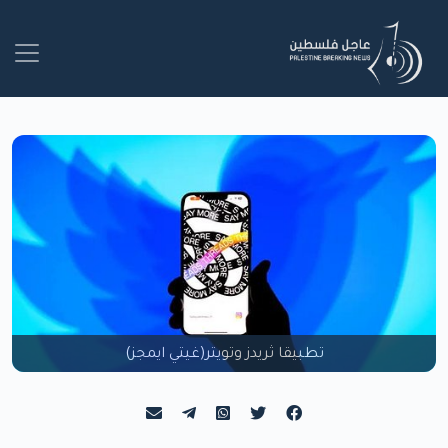
تطبيقا ثريدز وتويتر(غيتي ايمجز)