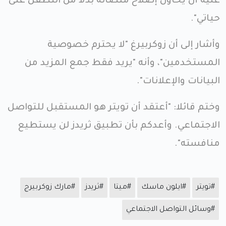
عليه أن يحاول إصلاح منصاته بدلا من التطفل على
حياتي".
وأشار إلى أن زوكربيرغ "لا يحترم خصوصية
المستخدمين"، وأنه "يريد فقط جمع المزيد من
البيانات والإعلانات".
وختم قائلا: "أعتقد أن تويتر هو المستقبل للتواصل
الاجتماعي. وأعدكم بأن تطبيق ثريدز لن يستطيع
منافسته".
#تويتر
#ايلون ماسك
#ميتا
#ثريدز
#مارك زوكربيرج
#وسائل التواصل الاجتماعي