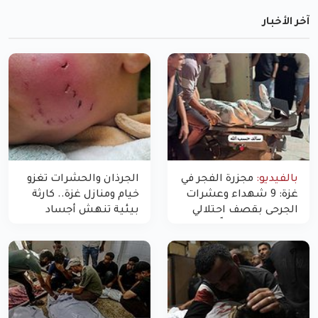
آخر الأخبار
بالفيديو:
مجزرة الفجر في
الجرذان والحشرات تغزو
غزة: 9 شهداء وعشرات
خيام ومنازل غزة.. كارثة
الجرحى بقصف احتلالي
بيئية تنهش أجساد
استهدف شققاً سكنية
النازحين