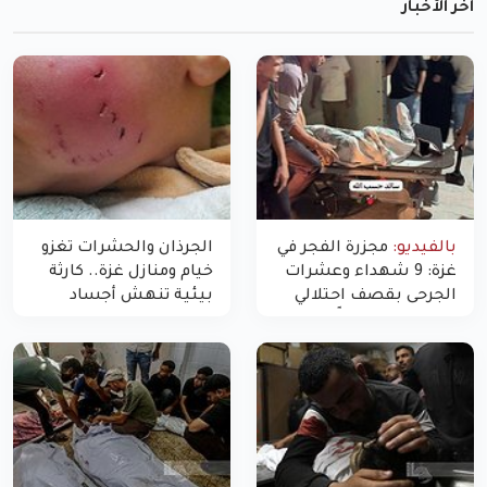
آخر الأخبار
بالفيديو:
مجزرة الفجر في
الجرذان والحشرات تغزو
غزة: 9 شهداء وعشرات
خيام ومنازل غزة.. كارثة
الجرحى بقصف احتلالي
بيئية تنهش أجساد
استهدف شققاً سكنية
النازحين