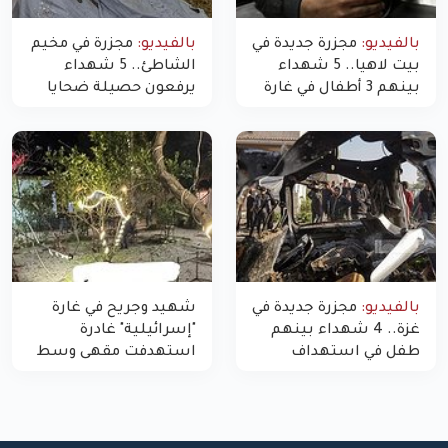
بالفيديو:
مجزرة جديدة في
بالفيديو:
مجزرة في مخيم
بيت لاهيا.. 5 شهداء
الشاطئ.. 5 شهداء
بينهم 3 أطفال في غارة
يرفعون حصيلة ضحايا
"مسيّرة" للاحتلال شمال
اليوم في غزة إلى 10
غزة
بالفيديو:
مجزرة جديدة في
شهيد وجريح في غارة
غزة.. 4 شهداء بينهم
"إسرائيلية" غادرة
طفل في استهداف
استهدفت مقهى وسط
الاحتلال لمركبة شرطة
غزة
بشارع النفق