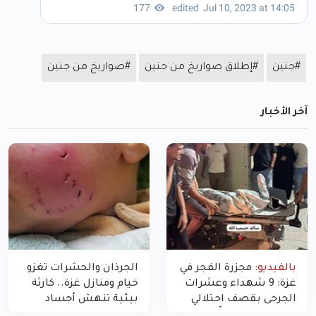
#جنين
#إطلاق صواريخ من جنين
#صواريخ من جنين
آخر الأخبار
بالفيديو:
مجزرة الفجر في
الجرذان والحشرات تغزو
غزة: 9 شهداء وعشرات
خيام ومنازل غزة.. كارثة
الجرحى بقصف احتلالي
بيئية تنهش أجساد
استهدف شققاً سكنية
النازحين