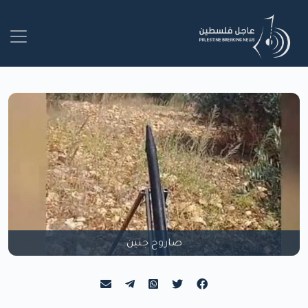
صاروخ جنين