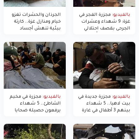
بالفيديو:
مجزرة الفجر في
الجرذان والحشرات تغزو
غزة: 9 شهداء وعشرات
خيام ومنازل غزة.. كارثة
الجرحى بقصف احتلالي
بيئية تنهش أجساد
استهدف شققاً سكنية
النازحين
بالفيديو:
مجزرة جديدة في
بالفيديو:
مجزرة في مخيم
بيت لاهيا.. 5 شهداء
الشاطئ.. 5 شهداء
بينهم 3 أطفال في غارة
يرفعون حصيلة ضحايا
"مسيّرة" للاحتلال شمال
اليوم في غزة إلى 10
غزة