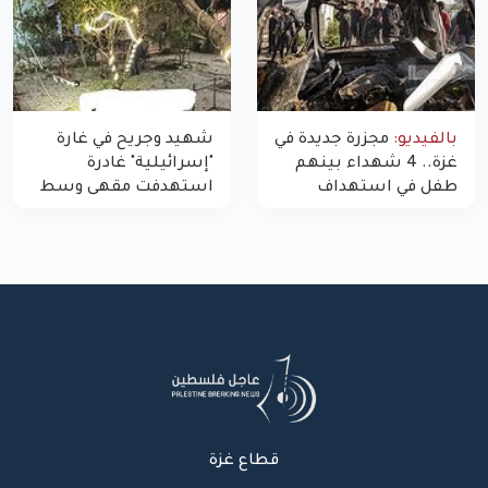
بالفيديو:
مجزرة جديدة في
شهيد وجريح في غارة
غزة.. 4 شهداء بينهم
"إسرائيلية" غادرة
طفل في استهداف
استهدفت مقهى وسط
الاحتلال لمركبة شرطة
غزة
بشارع النفق
قطاع غزة