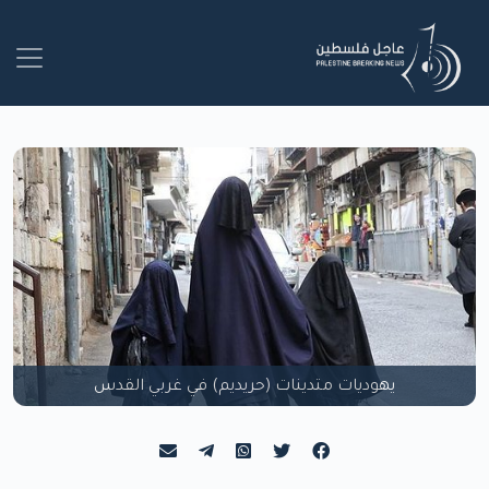
يهوديات متدينات (حريديم) في غربي القدس