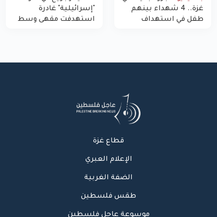
غزة.. 4 شهداء بينهم
"إسرائيلية" غادرة
طفل في استهداف
استهدفت مقهى وسط
الاحتلال لمركبة شرطة
غزة
بشارع النفق
قطاع غزة
الإعلام العبري
الضفة الغربية
طقس فلسطين
موسوعة عاجل فلسطين