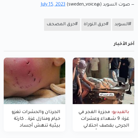
— صوت السويد (@sweden_voice)
July 15, 2023
#السويد
#حرق التوراة
#حرق المصحف
آخر الأخبار
بالفيديو:
مجزرة الفجر في
الجرذان والحشرات تغزو
غزة: 9 شهداء وعشرات
خيام ومنازل غزة.. كارثة
الجرحى بقصف احتلالي
بيئية تنهش أجساد
استهدف شققاً سكنية
النازحين