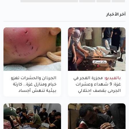
آخر الأخبار
بالفيديو:
مجزرة الفجر في
الجرذان والحشرات تغزو
غزة: 9 شهداء وعشرات
خيام ومنازل غزة.. كارثة
الجرحى بقصف احتلالي
بيئية تنهش أجساد
استهدف شققاً سكنية
النازحين