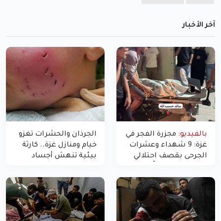
آخر الأخبار
بالفيديو:
مجزرة الفجر في
الجرذان والحشرات تغزو
غزة: 9 شهداء وعشرات
خيام ومنازل غزة.. كارثة
الجرحى بقصف احتلالي
بيئية تنهش أجساد
استهدف شققاً سكنية
النازحين