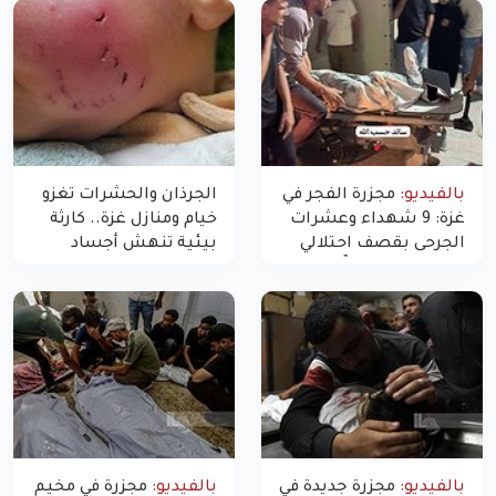
بالفيديو:
مجزرة الفجر في
الجرذان والحشرات تغزو
غزة: 9 شهداء وعشرات
خيام ومنازل غزة.. كارثة
الجرحى بقصف احتلالي
بيئية تنهش أجساد
استهدف شققاً سكنية
النازحين
بالفيديو:
مجزرة جديدة في
بالفيديو:
مجزرة في مخيم