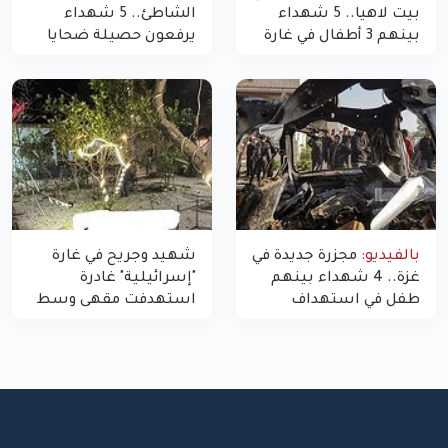
بيت لاهيا.. 5 شهداء
الشاطئ.. 5 شهداء
بينهم 3 أطفال في غارة
يرفعون حصيلة ضحايا
"مسيّرة" للاحتلال شمال
اليوم في غزة إلى 10
غزة
بالفيديو:
مجزرة جديدة في
شهيد وجريح في غارة
غزة.. 4 شهداء بينهم
"إسرائيلية" غادرة
طفل في استهداف
استهدفت مقهى وسط
الاحتلال لمركبة شرطة
غزة
بشارع النفق