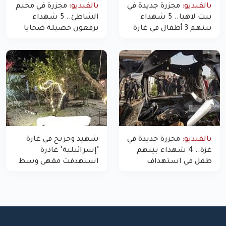
بالفيديو:
مجزرة جديدة في
بالفيديو:
مجزرة في مخيم
بيت لاهيا.. 5 شهداء
الشاطئ.. 5 شهداء
بينهم 3 أطفال في غارة
يرفعون حصيلة ضحايا
"مسيّرة" للاحتلال شمال
اليوم في غزة إلى 10
غزة
بالفيديو:
مجزرة جديدة في
شهيد وجريح في غارة
غزة.. 4 شهداء بينهم
"إسرائيلية" غادرة
طفل في استهداف
استهدفت مقهى وسط
الاحتلال لمركبة شرطة
غزة
بشارع النفق