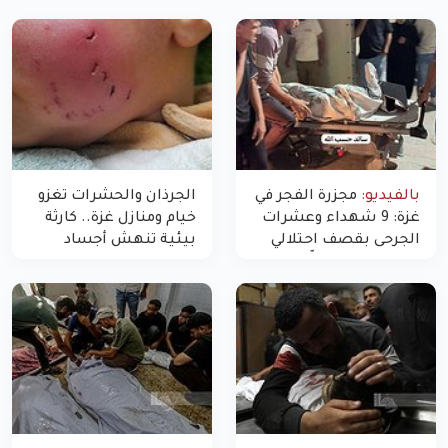
بالفيديو:
مجزرة الفجر في
الجرذان والحشرات تغزو
غزة: 9 شهداء وعشرات
خيام ومنازل غزة.. كارثة
الجرحى بقصف احتلالي
بيئية تنهش أجساد
استهدف شققاً سكنية
النازحين