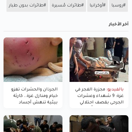
#روسيا
#أوكرانيا
#طائرات مُسيرة
#طائرات بدون طيار
آخر الأخبار
بالفيديو:
مجزرة الفجر في
الجرذان والحشرات تغزو
غزة: 9 شهداء وعشرات
خيام ومنازل غزة.. كارثة
الجرحى بقصف احتلالي
بيئية تنهش أجساد
استهدف شققاً سكنية
النازحين