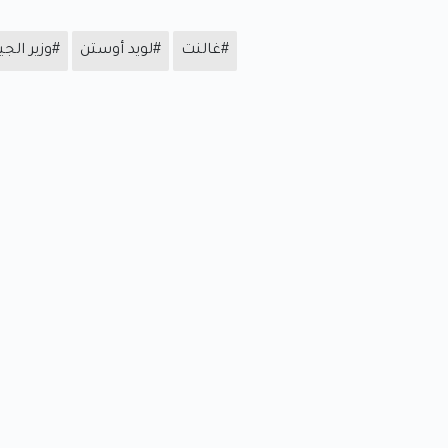
#غالنت
#لويد أوستن
#وزير ال