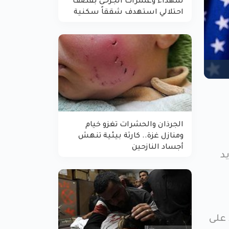
شهداء وعشرات الجرحى بقصف
احتلالي استهدف شققاً سكنية
الجرذان والحشرات تغزو خيام
ومنازل غزة.. كارثة بيئية تنهش
أجساد النازحين
د
 على