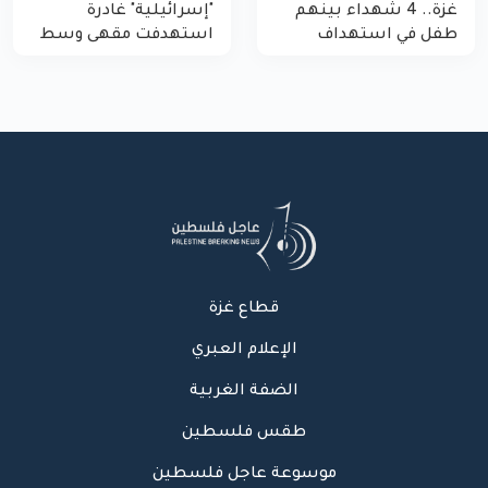
غزة.. 4 شهداء بينهم
"إسرائيلية" غادرة
طفل في استهداف
استهدفت مقهى وسط
الاحتلال لمركبة شرطة
غزة
بشارع النفق
قطاع غزة
الإعلام العبري
الضفة الغربية
طقس فلسطين
موسوعة عاجل فلسطين