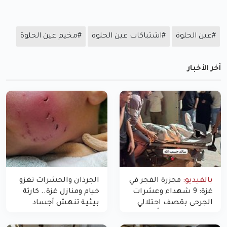
#عين الحلوة
#اشتباكات عين الحلوة
#مخيم عين الحلوة
آخر الأخبار
بالفيديو:
مجزرة الفجر في
الجرذان والحشرات تغزو
غزة: 9 شهداء وعشرات
خيام ومنازل غزة.. كارثة
الجرحى بقصف احتلالي
بيئية تنهش أجساد
استهدف شققاً سكنية
النازحين