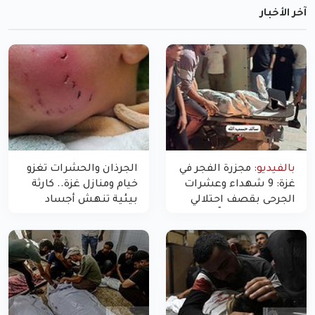
آخر الأخبار
بالفيديو:
مجزرة الفجر في
الجرذان والحشرات تغزو
غزة: 9 شهداء وعشرات
خيام ومنازل غزة.. كارثة
الجرحى بقصف احتلالي
بيئية تنهش أجساد
استهدف شققاً سكنية
النازحين