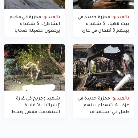
بالفيديو:
مجزرة جديدة في
بالفيديو:
مجزرة في مخيم
بيت لاهيا.. 5 شهداء
الشاطئ.. 5 شهداء
بينهم 3 أطفال في غارة
يرفعون حصيلة ضحايا
"مسيّرة" للاحتلال شمال
اليوم في غزة إلى 10
غزة
بالفيديو:
مجزرة جديدة في
شهيد وجريح في غارة
غزة.. 4 شهداء بينهم
"إسرائيلية" غادرة
طفل في استهداف
استهدفت مقهى وسط
الاحتلال لمركبة شرطة
غزة
بشارع النفق