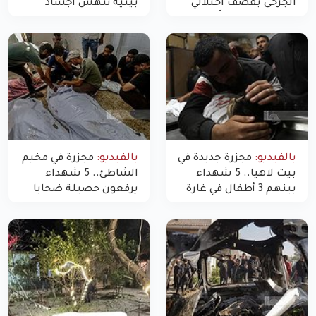
الجرحى بقصف احتلالي
بيئية تنهش أجساد
استهدف شققاً سكنية
النازحين
بالفيديو:
مجزرة جديدة في
بالفيديو:
مجزرة في مخيم
بيت لاهيا.. 5 شهداء
الشاطئ.. 5 شهداء
بينهم 3 أطفال في غارة
يرفعون حصيلة ضحايا
"مسيّرة" للاحتلال شمال
اليوم في غزة إلى 10
غزة