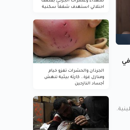
شهداء وعشرات الجرحى بقصف
احتلالي استهدف شققاً سكنية
في
الجرذان والحشرات تغزو خيام
ومنازل غزة.. كارثة بيئية تنهش
أجساد النازحين
نية.