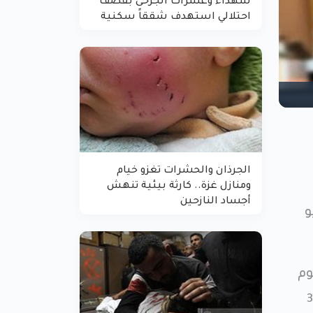
شهداء وعشرات الجرحى بقصف
احتلالي استهدف شققاً سكنية
الجرذان والحشرات تغزو خيام
ومنازل غزة.. كارثة بيئية تنهش
أجساد النازحين
و
وم
ائل التواصل الاجتماعي وهو (ط، ج) 38