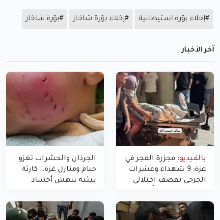
#إخلاء بؤرة استيطانية
#إخلاء بؤرة شاخار
#بؤرة شاخار
آخر الأخبار
بالفيديو:
مجزرة الفجر في
الجرذان والحشرات تغزو
غزة: 9 شهداء وعشرات
خيام ومنازل غزة.. كارثة
الجرحى بقصف احتلالي
بيئية تنهش أجساد
استهدف شققاً سكنية
النازحين