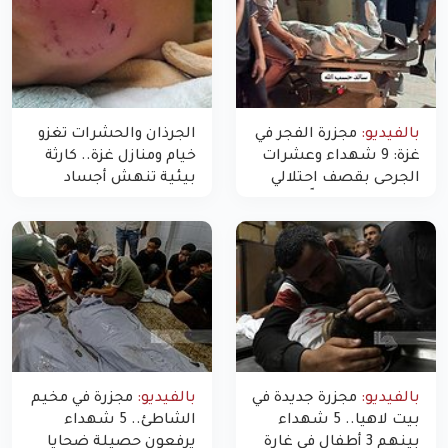
بالفيديو:
مجزرة الفجر في
الجرذان والحشرات تغزو
غزة: 9 شهداء وعشرات
خيام ومنازل غزة.. كارثة
الجرحى بقصف احتلالي
بيئية تنهش أجساد
استهدف شققاً سكنية
النازحين
بالفيديو:
مجزرة جديدة في
بالفيديو:
مجزرة في مخيم
بيت لاهيا.. 5 شهداء
الشاطئ.. 5 شهداء
بينهم 3 أطفال في غارة
يرفعون حصيلة ضحايا