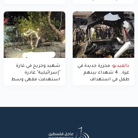
"مسيّرة" للاحتلال شمال
اليوم في غزة إلى 10
غزة
بالفيديو:
مجزرة جديدة في
شهيد وجريح في غارة
غزة.. 4 شهداء بينهم
"إسرائيلية" غادرة
طفل في استهداف
استهدفت مقهى وسط
الاحتلال لمركبة شرطة
غزة
بشارع النفق