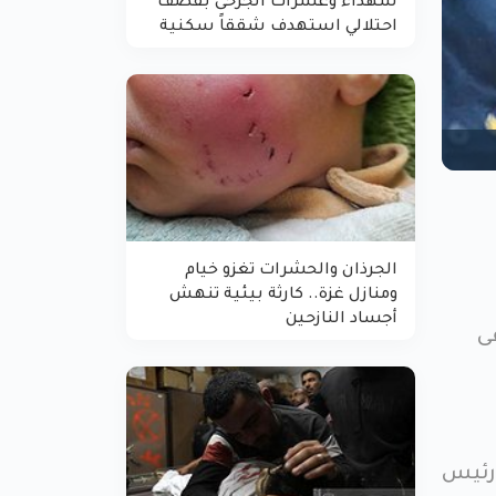
شهداء وعشرات الجرحى بقصف
احتلالي استهدف شققاً سكنية
الجرذان والحشرات تغزو خيام
ومنازل غزة.. كارثة بيئية تنهش
أجساد النازحين
ى
 رئيس