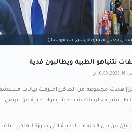
فى معيني هيشوعاه(يمين) نتنياهو(يسار)
فات نتنياهو الطبية ويطالبون فدية
10: م
 هددت مجموعة من الهاكرز اخترقت بيانات مستشف
خطط لنشر معلومات شخصية ومواد طبية عن مرضى
إن من بين الملفات الطبية التي بحوزة الهاكرز، ملف