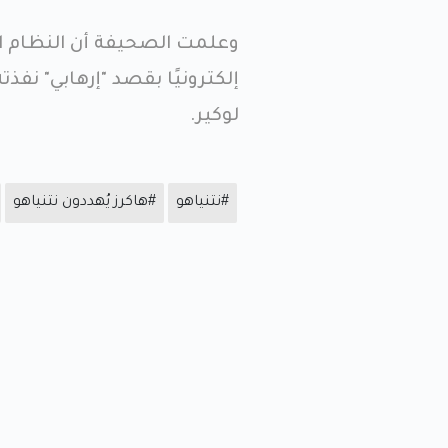
وعلمت الصحيفة أن النظام الس
إلكترونيًا بقصد "إرهابي" نف
لوكير.
#نتنياهو
#هاكرز يُهددون نتنياهو