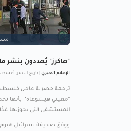
مستش
"هاكرز" يُهددون بنشر مل
الإعلام العبري
|
تاريخ النشر: أغسطس 16, 2023, 08
ترجمة حصرية عاجل فلسطين|
"معيني هيشوعاه" بأنها ت
المستشفى التي بحوزتها غدًا.
ووفق صحيفة يسرائيل هيوم، ف