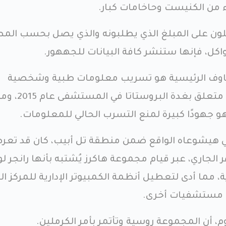
اء من الكنيست وحاخامات كبار.
حصلون على المبلغ الذي يطلبونه والذي يصل بحسب المص
اكل، فإنها ستنشر كافة البيانات للجههور.
خاوف الرئيسية هو تسريب معلومات طبية وشخصية
لنتنياهو، بعد أن خضع لعلاج متعلق بغدة البروستاتا في الم
و جهودًا كبيرة لمنع التسرب الحالي للمعلومات.
ي هيشوعاه الواقع ضمن منطقة تل أبيب، كان قد تع
 الجاري، عبر قيام مجموعة هاكرز يُشتبه بأنها رانجر لو
طالبت بفدية، مما أدى لتعطيل أنظمة الكمبيوتر الإدارية للمركز 
ى مستشفيات أخرى.
 أن المجموعة روسية وتأتمر بأمر الكرملين.