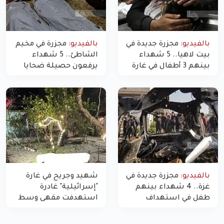
بالفيديو:
مجزرة جديدة في
بالفيديو:
مجزرة في مخيم
بيت لاهيا.. 5 شهداء
الشاطئ.. 5 شهداء
بينهم 3 أطفال في غارة
يرفعون حصيلة ضحايا
"مسيّرة" للاحتلال شمال
اليوم في غزة إلى 10
غزة
بالفيديو:
مجزرة جديدة في
شهيد وجريح في غارة
غزة.. 4 شهداء بينهم
"إسرائيلية" غادرة
طفل في استهداف
استهدفت مقهى وسط
الاحتلال لمركبة شرطة
غزة
بشارع النفق