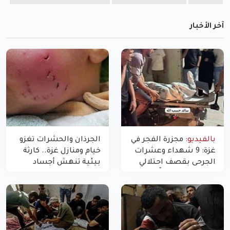
آخر الأخبار
بالفيديو:
مجزرة الفجر في
الجرذان والحشرات تغزو
غزة: 9 شهداء وعشرات
خيام ومنازل غزة.. كارثة
الجرحى بقصف احتلالي
بيئية تنهش أجساد
استهدف شققاً سكنية
النازحين