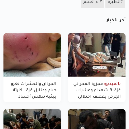
#الطيرة
#أم الفحم
آخر الأخبار
بالفيديو:
مجزرة الفجر في
الجرذان والحشرات تغزو
غزة: 9 شهداء وعشرات
خيام ومنازل غزة.. كارثة
الجرحى بقصف احتلالي
بيئية تنهش أجساد
استهدف شققاً سكنية
النازحين