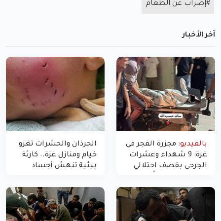
#إضراب عن الطعام
آخر الأخبار
بالفيديو:
مجزرة الفجر في
الجرذان والحشرات تغزو
غزة: 9 شهداء وعشرات
خيام ومنازل غزة.. كارثة
الجرحى بقصف احتلالي
بيئية تنهش أجساد
استهدف شققاً سكنية
النازحين