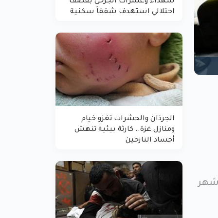
شهداء وعشرات الجرحى بقصف
احتلالي استهدف شققاً سكنية
الجرذان والحشرات تغزو خيام
ومنازل غزة.. كارثة بيئية تنهش
أجساد النازحين
أشهر