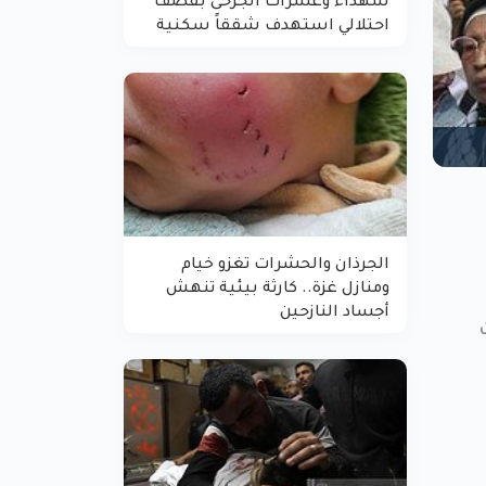
شهداء وعشرات الجرحى بقصف
احتلالي استهدف شققاً سكنية
الجرذان والحشرات تغزو خيام
ومنازل غزة.. كارثة بيئية تنهش
أجساد النازحين