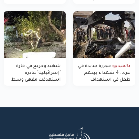
"مسيّرة" للاحتلال شمال
اليوم في غزة إلى 10
غزة
بالفيديو:
مجزرة جديدة في
شهيد وجريح في غارة
غزة.. 4 شهداء بينهم
"إسرائيلية" غادرة
طفل في استهداف
استهدفت مقهى وسط
الاحتلال لمركبة شرطة
غزة
بشارع النفق