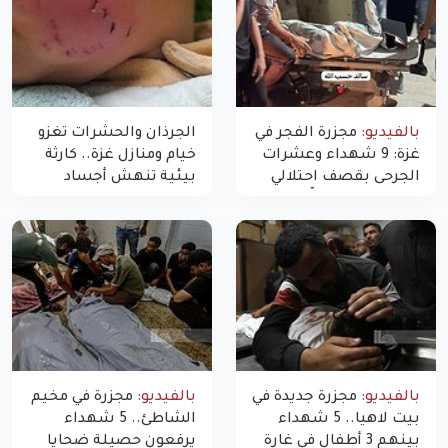
بالفيديو:
مجزرة الفجر في
الجرذان والحشرات تغزو
غزة: 9 شهداء وعشرات
خيام ومنازل غزة.. كارثة
الجرحى بقصف احتلالي
بيئية تنهش أجساد
استهدف شققاً سكنية
النازحين
بالفيديو:
مجزرة جديدة في
بالفيديو:
مجزرة في مخيم
بيت لاهيا.. 5 شهداء
الشاطئ.. 5 شهداء
بينهم 3 أطفال في غارة
يرفعون حصيلة ضحايا