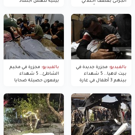
الجرحى بقصف احتلالي
بيئية تنهش أجساد
استهدف شققاً سكنية
النازحين
بالفيديو:
مجزرة جديدة في
بالفيديو:
مجزرة في مخيم
بيت لاهيا.. 5 شهداء
الشاطئ.. 5 شهداء
بينهم 3 أطفال في غارة
يرفعون حصيلة ضحايا
"مسيّرة" للاحتلال شمال
اليوم في غزة إلى 10
غزة