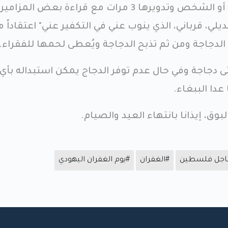
ووضعها فوق رؤوس العائلة أو الشخص وتدويرها 3 مرات مع قراءة بعض المزامير
ديلي، قرباني، الذي ينوب عني في التكفير عني" اعتقاداً 
دجاجة ومن ثم تذبح الدجاجة ويُعطى لحمها للفقراء.
نثى دجاجة وفي حال عدم توفر الدجاج يمكن استبداله بأي
عدا الببغاء.
بوق، إيذانا بانتهاء العيد والصيام.
’عاجل فلسطين
#الغفران
#يوم الغفران اليهودي