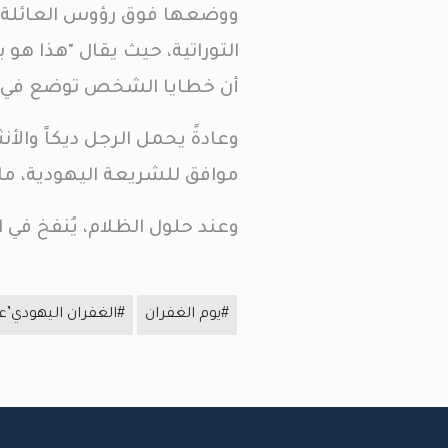
التوراتية، حيث يقال "هذا هو ب
أن خطايا الشخص توضع في ال
وعادةً يحمل الرجل ديكاً والأ
موافق للشريعة اليهودية، ما 
وعند حلول الظلام، يُنفخ في ال
#يوم الغفران
#الغفران اليهودي