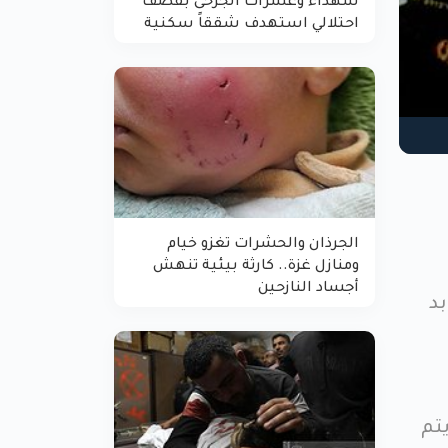
شهداء وعشرات الجرحى بقصف
احتلالي استهدف شققاً سكنية
الجرذان والحشرات تغزو خيام
ومنازل غزة.. كارثة بيئية تنهش
أجساد النازحين
بد
يتم