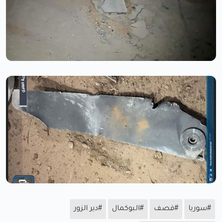
#سوريا
#قصف
#البوكمال
#دير الزور