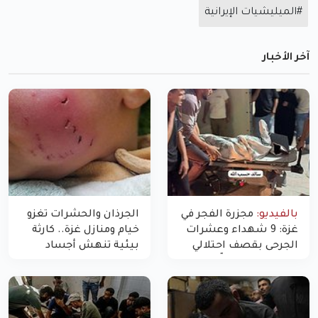
#الميليشيات الإيرانية
آخر الأخبار
بالفيديو:
مجزرة الفجر في
الجرذان والحشرات تغزو
غزة: 9 شهداء وعشرات
خيام ومنازل غزة.. كارثة
الجرحى بقصف احتلالي
بيئية تنهش أجساد
استهدف شققاً سكنية
النازحين