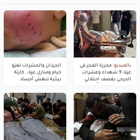
بالفيديو:
مجزرة الفجر في
الجرذان والحشرات تغزو
غزة: 9 شهداء وعشرات
خيام ومنازل غزة.. كارثة
الجرحى بقصف احتلالي
بيئية تنهش أجساد
استهدف شققاً سكنية
النازحين