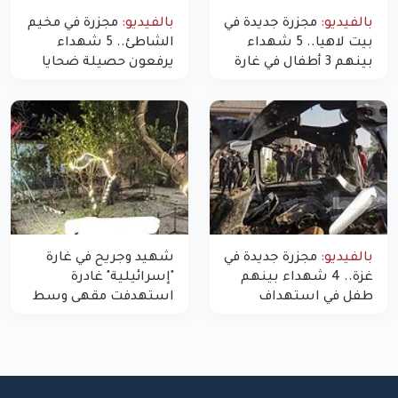
بالفيديو:
مجزرة جديدة في
بالفيديو:
مجزرة في مخيم
بيت لاهيا.. 5 شهداء
الشاطئ.. 5 شهداء
بينهم 3 أطفال في غارة
يرفعون حصيلة ضحايا
"مسيّرة" للاحتلال شمال
اليوم في غزة إلى 10
غزة
بالفيديو:
مجزرة جديدة في
شهيد وجريح في غارة
غزة.. 4 شهداء بينهم
"إسرائيلية" غادرة
طفل في استهداف
استهدفت مقهى وسط
الاحتلال لمركبة شرطة
غزة
بشارع النفق