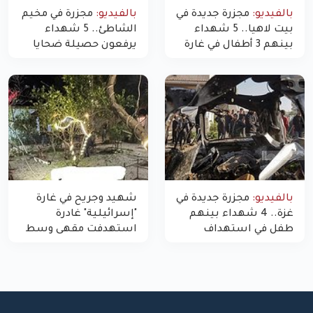
بالفيديو:
مجزرة جديدة في
بالفيديو:
مجزرة في مخيم
بيت لاهيا.. 5 شهداء
الشاطئ.. 5 شهداء
بينهم 3 أطفال في غارة
يرفعون حصيلة ضحايا
"مسيّرة" للاحتلال شمال
اليوم في غزة إلى 10
غزة
بالفيديو:
مجزرة جديدة في
شهيد وجريح في غارة
غزة.. 4 شهداء بينهم
"إسرائيلية" غادرة
طفل في استهداف
استهدفت مقهى وسط
الاحتلال لمركبة شرطة
غزة
بشارع النفق