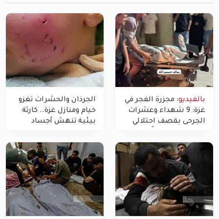
بالفيديو:
مجزرة الفجر في
الجرذان والحشرات تغزو
غزة: 9 شهداء وعشرات
خيام ومنازل غزة.. كارثة
الجرحى بقصف احتلالي
بيئية تنهش أجساد
استهدف شققاً سكنية
النازحين