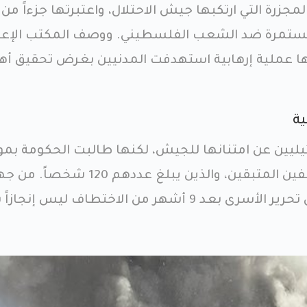
جزرة التي ارتكبها جيش الاحتلال، واعتبرتها جزءاً من
مستمرة ضد الشعب الفلسطيني. ووصف المكتب الإعل
ها عملية إرهابية استهدفت المدنيين بغرض تحقيق أه
ية
ئيليين عن امتنانها للجيش، لكنها طالبت الحكومة بم
الجهود لتحرير جميع المختطفين المتبقين، والذين يبلغ عددهم 120 شخصاً
أخرى، اعتبرت حركة حماس أن تحرير الأسرى بعد 9 أشهر من الاختطاف ليس إنجازا