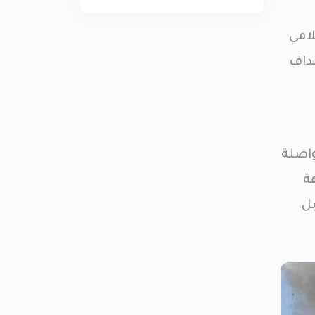
امي
داف
واصلة
. من جهة
ً بل