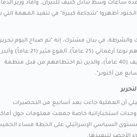
دة ساعات وسط تبادل كثيف للنيران. وأفاد وزير الدفاع
 الجنود أظهروا "شجاعة كبيرة" في تنفيذ المهمة التي ب
والشرطة، في بيان مشترك، إنه "تم صباح اليوم تحرير
أربعة مختطفين إسرائيليين هم نوعا أرغماني (25 عاماً), ألموع مئير (21 عاماً
كوزلوف (27 عاماً) وشلومي زيف (40 عاماً)، والذين تم اختطافهم من قبل منظمة
بع من أكتوبر".
تحرير
لي أن العملية جاءت بعد أسابيع من التحضيرات
 وحدات استخباراتية خاصة جمعت معلومات حول أماك
المستوى السياسي الإسرائيلي على الخطة مساء الخمي
 الأخضر لتنفيذها.