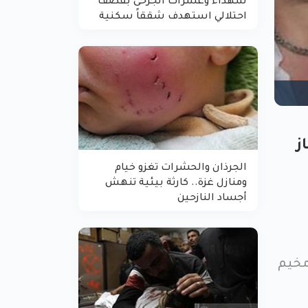
شهداء وعشرات الجرحى بقصف
احتلالي استهدف شققاً سكنية
ز
الجرذان والحشرات تغزو خيام
ومنازل غزة.. كارثة بيئية تنهش
أجساد النازحين
مخيم