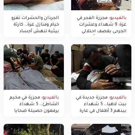
بالفيديو:
مجزرة الفجر في
الجرذان والحشرات تغزو
غزة: 9 شهداء وعشرات
خيام ومنازل غزة.. كارثة
الجرحى بقصف احتلالي
بيئية تنهش أجساد
استهدف شققاً سكنية
النازحين
بالفيديو:
مجزرة جديدة في
بالفيديو:
مجزرة في مخيم
بيت لاهيا.. 5 شهداء
الشاطئ.. 5 شهداء
بينهم 3 أطفال في غارة
يرفعون حصيلة ضحايا
"مسيّرة" للاحتلال شمال
اليوم في غزة إلى 10
غزة