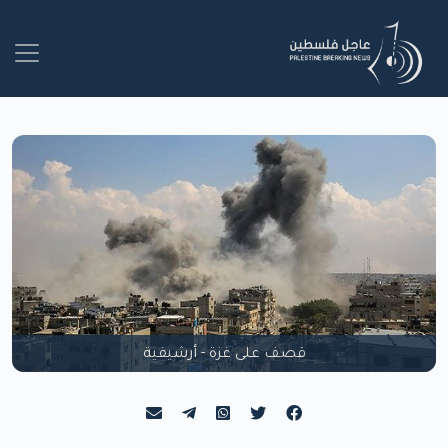
قصف على غزة - أرشيفية