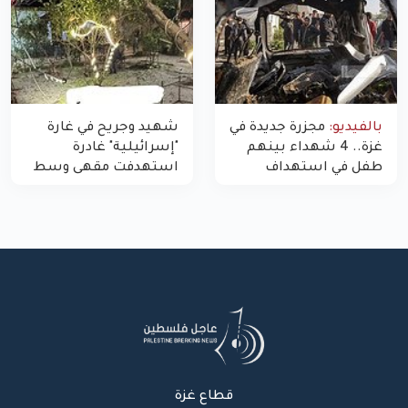
بالفيديو:
مجزرة جديدة في
شهيد وجريح في غارة
غزة.. 4 شهداء بينهم
"إسرائيلية" غادرة
طفل في استهداف
استهدفت مقهى وسط
الاحتلال لمركبة شرطة
غزة
بشارع النفق
قطاع غزة