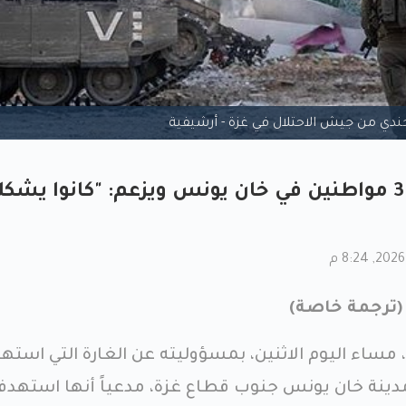
ندي من جيش الاحتلال في غزة - أرشيفية
جيش الاحتلال يقر بقتل 3 مواطنين في خان يونس ويزعم: "كانوا يش
ترجمة خاصة)
، مساء اليوم الاثنين، بمسؤوليته عن الغارة التي است
ينة خان يونس جنوب قطاع غزة، مدعياً أنها استهد