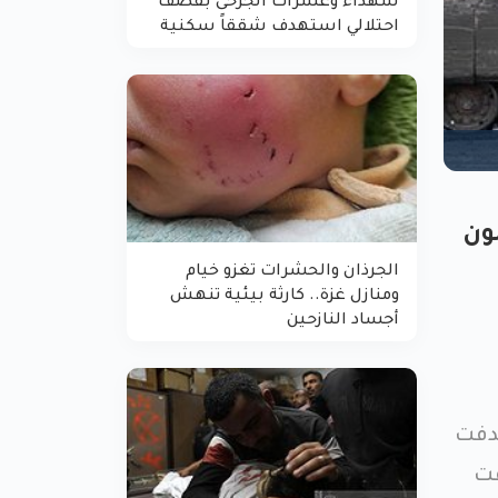
شهداء وعشرات الجرحى بقصف
احتلالي استهدف شققاً سكنية
كلون
الجرذان والحشرات تغزو خيام
ومنازل غزة.. كارثة بيئية تنهش
أجساد النازحين
هدفت
فت