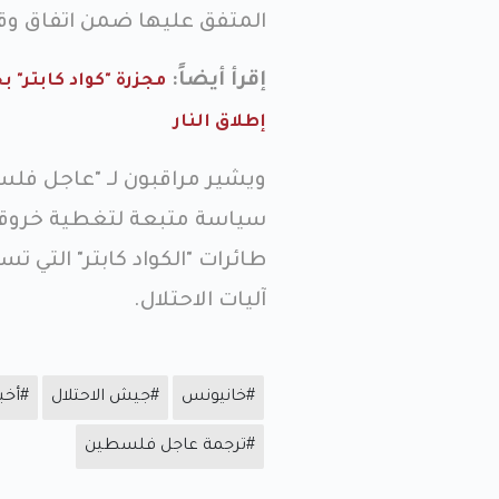
المتفق عليها ضمن اتفاق وقف
إقرأ أيضاً:
إطلاق النار
ويشير مراقبون لـ "عاجل فلس
سياسة متبعة لتغطية خروقات
طائرات "الكواد كابتر" التي
آليات الاحتلال.
#خانيونس
#جيش الاحتلال
#أخب
#ترجمة عاجل فلسطين