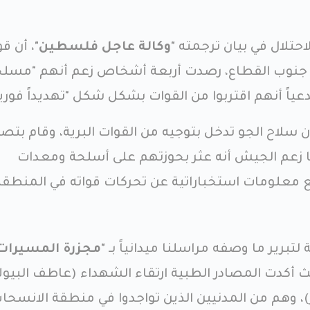
حتلال في بيان ترجمته
"وكالة عاجل فلسطين"
، أن ق
18) العاملة في جنوب القطاع، رصدت أربعة أشخاص زعم أنهم "مسل
اً أنهم اقتربوا من القوات بشكل شكل "تهديداً فورياً
 سلاح الجو تدخل بتوجيه من القوات البرية، وقام بتص
كما زعم الجيش أنه عثر بحوزتهم على أسلحة ومعدات
علومات استخباراتية عن تحركات قواته في المنطقة
 لتبرير ما وصفه مراسلنا ميدانياً بـ
"مجزرة المسيرات
 أكدت المصادر الطبية ارتقاء الشهداء (عاطف البيو
، وهم من المدنيين الذين تواجدوا في منطقة الانسحا