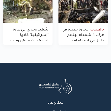
بالفيديو:
مجزرة جديدة في
شهيد وجريح في غارة
غزة.. 4 شهداء بينهم
"إسرائيلية" غادرة
طفل في استهداف
استهدفت مقهى وسط
الاحتلال لمركبة شرطة
غزة
بشارع النفق
قطاع غزة