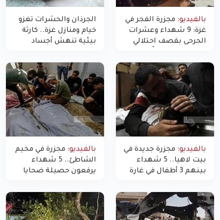
بالفيديو:
مجزرة الفجر في
الجرذان والحشرات تغزو
غزة: 9 شهداء وعشرات
خيام ومنازل غزة.. كارثة
الجرحى بقصف احتلالي
بيئية تنهش أجساد
استهدف شققاً سكنية
النازحين
بالفيديو:
مجزرة جديدة في
بالفيديو:
مجزرة في مخيم
بيت لاهيا.. 5 شهداء
الشاطئ.. 5 شهداء
بينهم 3 أطفال في غارة
يرفعون حصيلة ضحايا
"مسيّرة" للاحتلال شمال
اليوم في غزة إلى 10
غزة