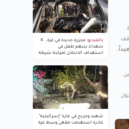
ـ 24 ساعة
وقف
بالفيديو:
مجزرة جديدة في غزة.. 4
شهداء بينهم طفل في
،
استهداف الاحتلال لمركبة شرطة
بشارع النفق
من
صول
شهيد وجريح في غارة "إسرائيلية"
غادرة استهدفت مقهى وسط غزة