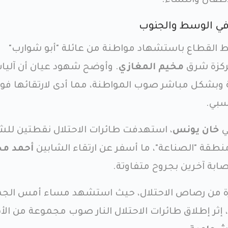
أطفال والنساء.
في الوسط والجنوب
سط القطاع باستشهاد مواطنة من عائلة "أبو شوارب"
ركزة شرق
مخيم المغازي
. وأوضح شهود عيان أن آليا
ة وبشكل مباشر صوب المواطنة، مما أدى لارتقائها فورا
سبي.
ي
خان يونس
، استهدفت طائرات الاحتلال نقطتين لل
قة "الصناعة"، ما أسفر عن ارتقاء الشابين
أحمد م
صابة آخرين بجروح متفاوتة.
ة من رصاص الاحتلال، حيث استشهد مساء أمس الج
 إثر إطلاق طائرات الاحتلال النار صوب مجموعة من الأ