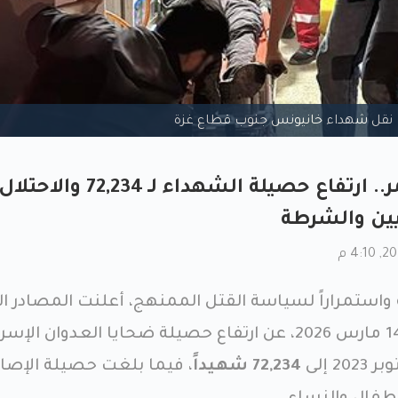
نقل شهداء خانيونس جنوب قطاع غزة
نزيف غزة مستمر.. ارتفاع حصيلة الشهداء لـ 72,234 والاحتلا
ين والشرطة
ة واستمراراً لسياسة القتل الممنهج، أعلنت المصادر ا
في قطاع غزة، اليوم السبت 14 مارس 2026، عن ارتفاع حصيلة ضحايا العدوان ال
 إلى
72,234 شهيداً
، فيما بلغت حصيلة الإصا