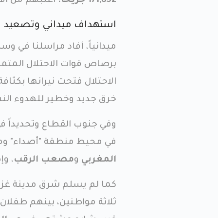
171,852 جريحاً
، أغلبهم من ال
استهداف ميداني وتصعيد 
ميدانياً، أفاد مراسلنا في و
برصاص قوات الاحتلال المتم
الاحتلال فتحت نيرانها بكثاف
خرق جديد وخطير للهدوء الن
وفي جنوب القطاع وتحديداً ف
في محيط منطقة "أصداء" ومنط
المغربي
و
مصعب الرقب
، وإ
كما لم يسلم شرق مدينة غز
ثلاثة مواطنين، بينهم طفلان،