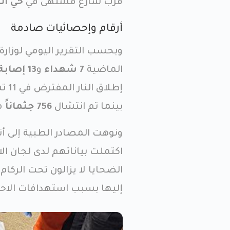
قرب شارع مشتهى في
حي ال
أرقام وإحصائيات صادمة
الماضية
7 شهداء
و
13 إصابة
إطلاق النار المفترض في 11 تشرين الأول/ أكتوبر الماضي قد ارتفع ليصل إلى
بينما تم انتشال
756 جثماناً
من
ونوهت المصادر الطبية إلى أن
اكتملت بياناتهم لدى لجان ا
الضحايا لا يزالون تحت الركام
إليها بسبب استهدافات الاحتل