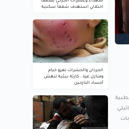
شهداء وعشرات الجرحى بقصف
احتلالي استهدف شققاً سكنية
ل
الجرذان والحشرات تغزو خيام
ومنازل غزة.. كارثة بيئية تنهش
أجساد النازحين
لطبية
إسرائيلي
بات