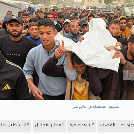
تشييع الشهداء في خانيونس
غزة تحت القصف
#شهداء غزة
#مجازر الاحتلال
#فلسطين تقاو