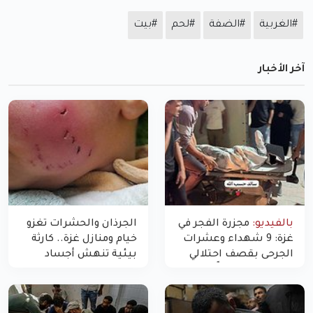
#الغربية
#الضفة
#لحم
#بيت
آخر الأخبار
بالفيديو:
مجزرة الفجر في
الجرذان والحشرات تغزو
غزة: 9 شهداء وعشرات
خيام ومنازل غزة.. كارثة
الجرحى بقصف احتلالي
بيئية تنهش أجساد
استهدف شققاً سكنية
النازحين