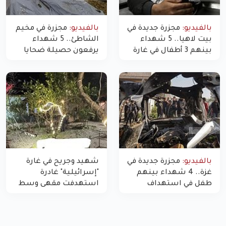
بالفيديو:
مجزرة جديدة في
بالفيديو:
مجزرة في مخيم
بيت لاهيا.. 5 شهداء
الشاطئ.. 5 شهداء
بينهم 3 أطفال في غارة
يرفعون حصيلة ضحايا
"مسيّرة" للاحتلال شمال
اليوم في غزة إلى 10
غزة
بالفيديو:
مجزرة جديدة في
شهيد وجريح في غارة
غزة.. 4 شهداء بينهم
"إسرائيلية" غادرة
طفل في استهداف
استهدفت مقهى وسط
الاحتلال لمركبة شرطة
غزة
بشارع النفق