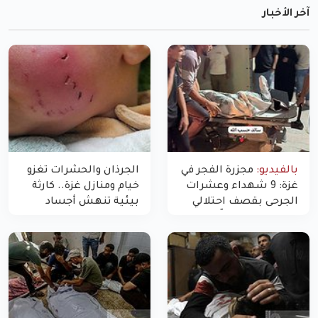
آخر الأخبار
بالفيديو:
مجزرة الفجر في
الجرذان والحشرات تغزو
غزة: 9 شهداء وعشرات
خيام ومنازل غزة.. كارثة
الجرحى بقصف احتلالي
بيئية تنهش أجساد
استهدف شققاً سكنية
النازحين