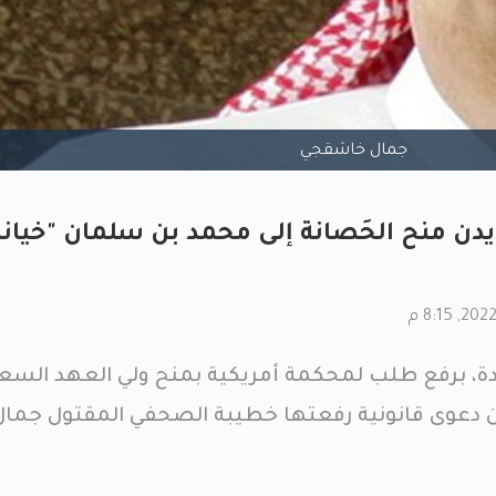
جمال خاشقجي
ايدن منح الحَصانة إلى محمد بن سلمان "خيانة
دة، برفع طلب لمحكمة أمريكية بمنح ولي العهد السع
دعوى قانونية رفعتها خطيبة الصحفي المقتول جمال