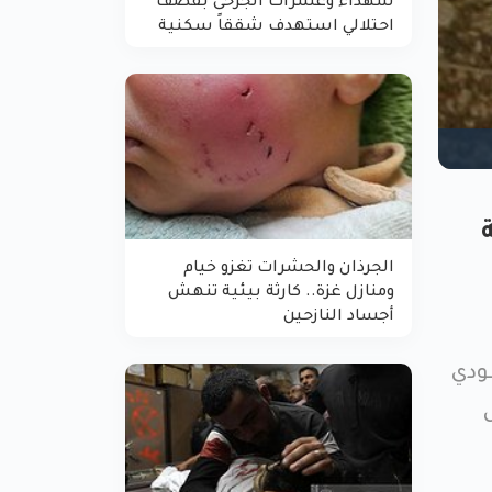
شهداء وعشرات الجرحى بقصف
احتلالي استهدف شققاً سكنية
الجرذان والحشرات تغزو خيام
ومنازل غزة.. كارثة بيئية تنهش
أجساد النازحين
ودي