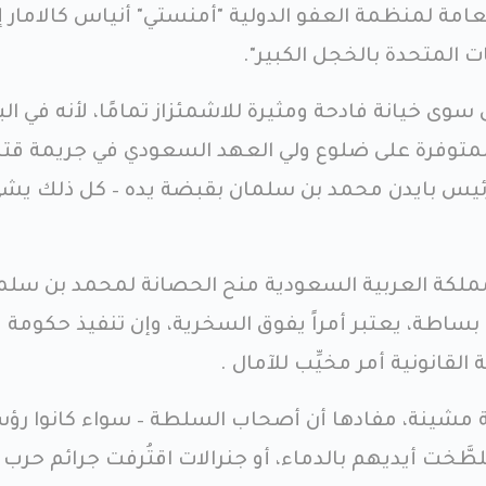
العامة لمنظمة العفو الدولية "أمنستي" أنياس كالامار إ
 المتحدة بالخجل الكبير".
ى خيانة فادحة ومثيرة للاشمئزاز تمامًا، لأنه في البد
 المتوفرة على ضلوع ولي العهد السعودي في جريمة قت
ئيس بايدن محمد بن سلمان بقبضة يده – كل ذلك يش
مملكة العربية السعودية منح الحصانة لمحمد بن سلم
ل بساطة، يعتبر أمراً يفوق السخرية، وإن تنفيذ حكومة
القانونية أمر مخيِّب للآمال .
 مشينة، مفادها أن أصحاب السلطة – سواء كانوا رؤس
َّخت أيديهم بالدماء، أو جنرالات اقتُرفت جرائم حرب