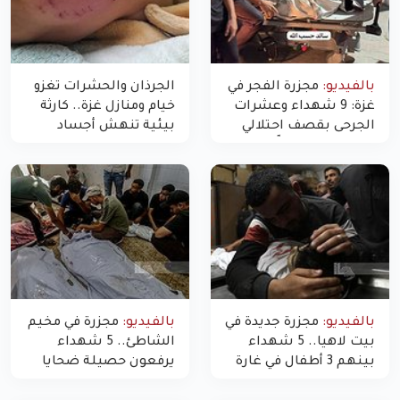
بالفيديو:
مجزرة الفجر في
الجرذان والحشرات تغزو
غزة: 9 شهداء وعشرات
خيام ومنازل غزة.. كارثة
الجرحى بقصف احتلالي
بيئية تنهش أجساد
استهدف شققاً سكنية
النازحين
بالفيديو:
مجزرة جديدة في
بالفيديو:
مجزرة في مخيم
بيت لاهيا.. 5 شهداء
الشاطئ.. 5 شهداء
بينهم 3 أطفال في غارة
يرفعون حصيلة ضحايا
"مسيّرة" للاحتلال شمال
اليوم في غزة إلى 10