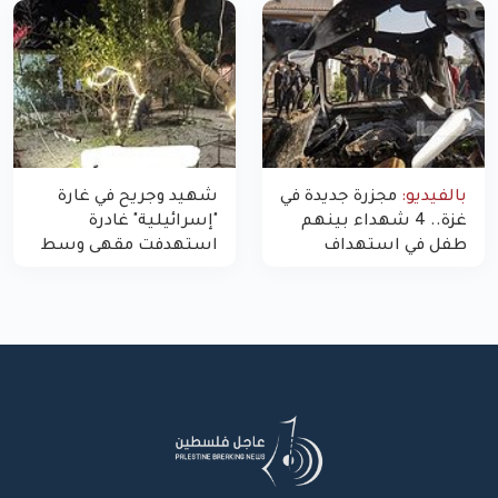
غزة
بالفيديو:
مجزرة جديدة في
شهيد وجريح في غارة
غزة.. 4 شهداء بينهم
"إسرائيلية" غادرة
طفل في استهداف
استهدفت مقهى وسط
الاحتلال لمركبة شرطة
غزة
بشارع النفق