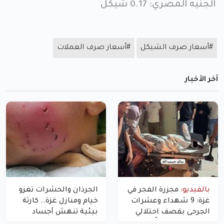
الجنيه المصري: 0.17 شيكل
#أسعار صرف الشيكل
#أسعار صرف العملات
آخر الأخبار
بالفيديو:
مجزرة الفجر في
الجرذان والحشرات تغزو
غزة: 9 شهداء وعشرات
خيام ومنازل غزة.. كارثة
الجرحى بقصف احتلالي
بيئية تنهش أجساد
استهدف شققاً سكنية
النازحين