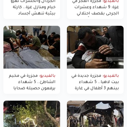
بالفيديو:
مجزرة الفجر في
الجرذان والحشرات تغزو
غزة: 9 شهداء وعشرات
خيام ومنازل غزة.. كارثة
الجرحى بقصف احتلالي
بيئية تنهش أجساد
استهدف شققاً سكنية
النازحين
بالفيديو:
مجزرة جديدة في
بالفيديو:
مجزرة في مخيم
بيت لاهيا.. 5 شهداء
الشاطئ.. 5 شهداء
بينهم 3 أطفال في غارة
يرفعون حصيلة ضحايا
"مسيّرة" للاحتلال شمال
اليوم في غزة إلى 10
غزة