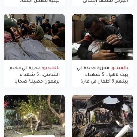
الجرحى بقصف احتلالي
بيئية تنهش أجساد
استهدف شققاً سكنية
النازحين
بالفيديو:
مجزرة جديدة في
بالفيديو:
مجزرة في مخيم
بيت لاهيا.. 5 شهداء
الشاطئ.. 5 شهداء
بينهم 3 أطفال في غارة
يرفعون حصيلة ضحايا
"مسيّرة" للاحتلال شمال
اليوم في غزة إلى 10
غزة