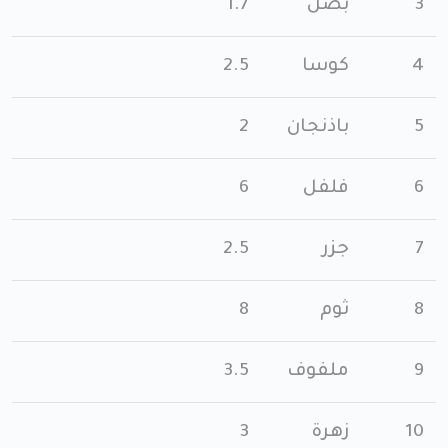
3
بصل
1.7
4
كوسا
2.5
5
باذنجان
2
6
فلفل
6
7
جزر
2.5
8
ثوم
8
9
ملفوف
3.5
10
زهرة
3