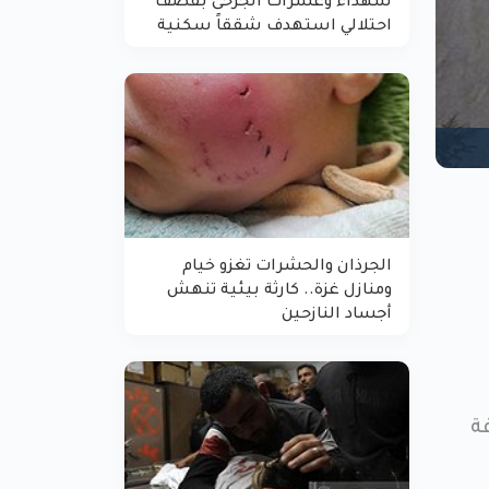
شهداء وعشرات الجرحى بقصف
احتلالي استهدف شققاً سكنية
الجرذان والحشرات تغزو خيام
ومنازل غزة.. كارثة بيئية تنهش
أجساد النازحين
فة