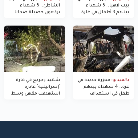
بيت لاهيا.. 5 شهداء
الشاطئ.. 5 شهداء
بينهم 3 أطفال في غارة
يرفعون حصيلة ضحايا
"مسيّرة" للاحتلال شمال
اليوم في غزة إلى 10
غزة
بالفيديو:
مجزرة جديدة في
شهيد وجريح في غارة
غزة.. 4 شهداء بينهم
"إسرائيلية" غادرة
طفل في استهداف
استهدفت مقهى وسط
الاحتلال لمركبة شرطة
غزة
بشارع النفق