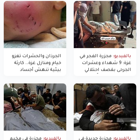
بالفيديو:
مجزرة الفجر في
الجرذان والحشرات تغزو
غزة: 9 شهداء وعشرات
خيام ومنازل غزة.. كارثة
الجرحى بقصف احتلالي
بيئية تنهش أجساد
استهدف شققاً سكنية
النازحين
بالفيديو:
مجزرة جديدة في
بالفيديو:
مجزرة في مخيم