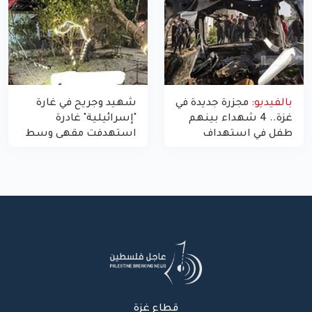
بالفيديو:
مجزرة جديدة في
شهيد وجريح في غارة
غزة.. 4 شهداء بينهم
"إسرائيلية" غادرة
طفل في استهداف
استهدفت مقهى وسط
الاحتلال لمركبة شرطة
غزة
بشارع النفق
قطاع غزة