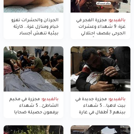
بالفيديو:
مجزرة الفجر في
الجرذان والحشرات تغزو
غزة: 9 شهداء وعشرات
خيام ومنازل غزة.. كارثة
الجرحى بقصف احتلالي
بيئية تنهش أجساد
استهدف شققاً سكنية
النازحين
بالفيديو:
مجزرة جديدة في
بالفيديو:
مجزرة في مخيم
بيت لاهيا.. 5 شهداء
الشاطئ.. 5 شهداء
بينهم 3 أطفال في غارة
يرفعون حصيلة ضحايا
"مسيّرة" للاحتلال شمال
اليوم في غزة إلى 10
غزة