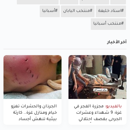
#استاد خليفة
#منتخب اليابان
#أسبانيا
#منتخب أسبانيا
آخر الأخبار
بالفيديو:
مجزرة الفجر في
الجرذان والحشرات تغزو
غزة: 9 شهداء وعشرات
خيام ومنازل غزة.. كارثة
الجرحى بقصف احتلالي
بيئية تنهش أجساد
استهدف شققاً سكنية
النازحين