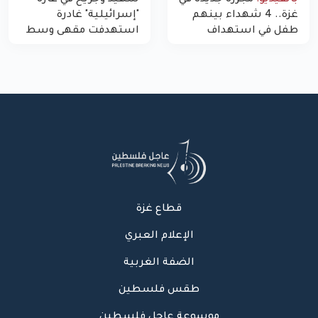
بالفيديو:
مجزرة جديدة في
شهيد وجريح في غارة
غزة.. 4 شهداء بينهم
"إسرائيلية" غادرة
طفل في استهداف
استهدفت مقهى وسط
الاحتلال لمركبة شرطة
غزة
بشارع النفق
قطاع غزة
الإعلام العبري
الضفة الغربية
طقس فلسطين
موسوعة عاجل فلسطين