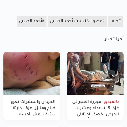
#حيفا
#عضو الكنيست أحمد الطيبي
#أحمد الطيبي
آخر الأخبار
بالفيديو:
مجزرة الفجر في
الجرذان والحشرات تغزو
غزة: 9 شهداء وعشرات
خيام ومنازل غزة.. كارثة
الجرحى بقصف احتلالي
بيئية تنهش أجساد
استهدف شققاً سكنية
النازحين