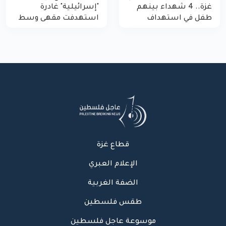
غزة.. 4 شهداء بينهم
"إسرائيلية" غادرة
طفل في استهداف
استهدفت مقهى وسط
الاحتلال لمركبة شرطة
غزة
بشارع النفق
قطاع غزة
الإعلام العبري
الضفة الغربية
طقس فلسطين
موسوعة عاجل فلسطين