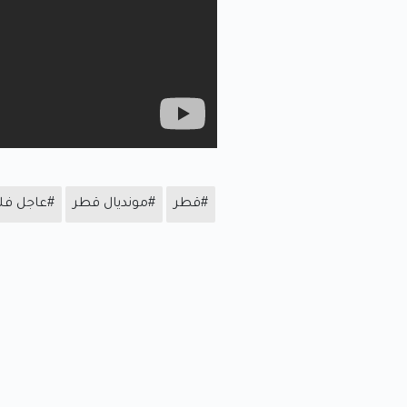
#قطر
#مونديال قطر
#عاجل ف