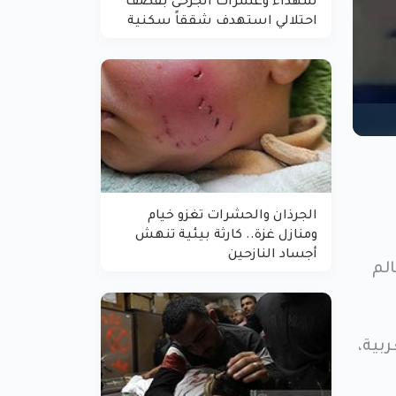
شهداء وعشرات الجرحى بقصف
احتلالي استهدف شققاً سكنية
الجرذان والحشرات تغزو خيام
ومنازل غزة.. كارثة بيئية تنهش
أجساد النازحين
الم
بية،